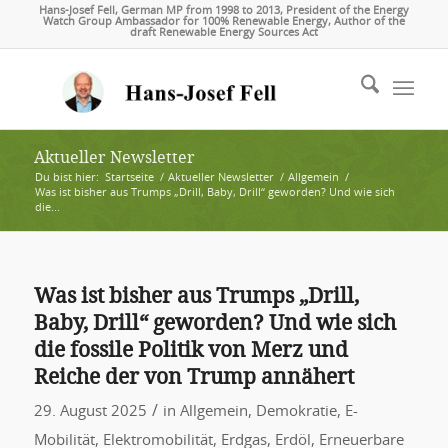
Hans-Josef Fell, German MP from 1998 to 2013, President of the Energy
Watch Group Ambassador for 100% Renewable Energy, Author of the
draft Renewable Energy Sources Act
Aktueller Newsletter
Du bist hier:
Startseite
/
Aktueller Newsletter
/
Allgemein
/
Was ist bisher aus Trumps „Drill, Baby, Drill“ geworden? Und wie sich
die...
Was ist bisher aus Trumps „Drill,
Baby, Drill“ geworden? Und wie sich
die fossile Politik von Merz und
Reiche der von Trump annähert
/
29. August 2025
in
Allgemein
,
Demokratie
,
E-
Mobilität
,
Elektromobilität
,
Erdgas
,
Erdöl
,
Erneuerbare