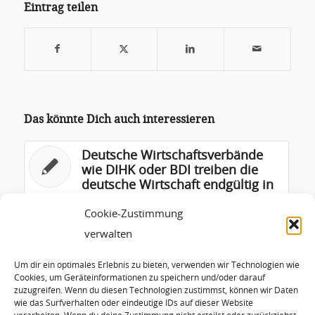
Eintrag teilen
Das könnte Dich auch interessieren
Deutsche Wirtschaftsverbände
wie DIHK oder BDI treiben die
deutsche Wirtschaft endgültig in
den Abgrund – jetzt ist es Zeit
für Proteste und
Cookie-Zustimmung
Verbandsaustritte der Branche
verwalten
der Erneuerbaren Energien
Um dir ein optimales Erlebnis zu bieten, verwenden wir Technologien wie
Das beschleunigte Waldsterben
Cookies, um Geräteinformationen zu speichern und/oder darauf
zuzugreifen. Wenn du diesen Technologien zustimmst, können wir Daten
in Deutschland wird durch
wie das Surfverhalten oder eindeutige IDs auf dieser Website
Klagen gegen Windkraft im