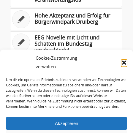
verantwortungslos
Hohe Akzeptanz und Erfolg für
Bürgerwindpark Druiberg
EEG-Novelle mit Licht und
Schatten im Bundestag
verabschiedet
Cookie-Zustimmung
Bremer Solidarstrom – eine
verwalten
herausragende bürgerliche
Eigeninitiative
Um dir ein optimales Erlebnis zu bieten, verwenden wir Technologien wie
Cookies, um Geräteinformationen zu speichern und/oder darauf
zuzugreifen. Wenn du diesen Technologien zustimmst, können wir Daten
Bayern: Weiter Schlusslicht bei
wie das Surfverhalten oder eindeutige IDs auf dieser Website
Windkraft – Solarinitiativen
verarbeiten. Wenn du deine Zustimmung nicht erteilst oder zurückziehst,
laden wieder ein
können bestimmte Merkmale und Funktionen beeinträchtigt werden.
Akzeptieren