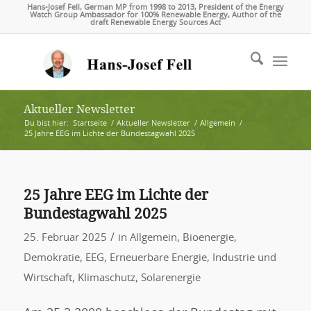
Hans-Josef Fell, German MP from 1998 to 2013, President of the Energy
Watch Group Ambassador for 100% Renewable Energy, Author of the
draft Renewable Energy Sources Act
Aktueller Newsletter
Du bist hier:
Startseite
/
Aktueller Newsletter
/
Allgemein
/
25 Jahre EEG im Lichte der Bundestagwahl 2025
25 Jahre EEG im Lichte der
Bundestagwahl 2025
/
25. Februar 2025
in
Allgemein
,
Bioenergie
,
Demokratie
,
EEG
,
Erneuerbare Energie
,
Industrie und
Wirtschaft
,
Klimaschutz
,
Solarenergie