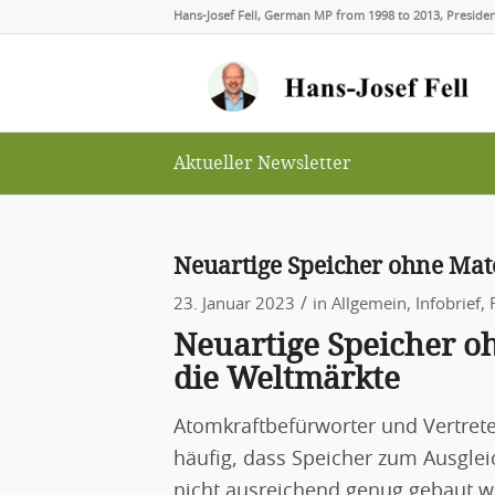
Hans-Josef Fell, German MP from 1998 to 2013, Presid
Aktueller Newsletter
Neuartige Speicher ohne Mat
/
23. Januar 2023
in
Allgemein
,
Infobrief
,
Neuartige Speicher o
die Weltmärkte
Atomkraftbefürworter und Vertre
häufig, dass Speicher zum Ausgle
nicht ausreichend genug gebaut 