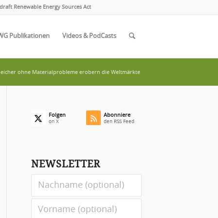
draft Renewable Energy Sources Act
WG Publikationen
Videos & PodCasts
peicher ohne Materialprobleme erobern die Weltmärkte
Folgen
Abonniere
on X
den RSS Feed
NEWSLETTER