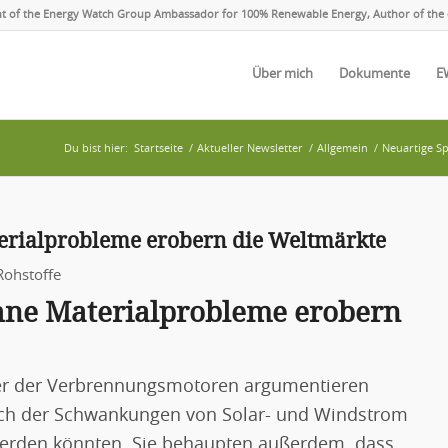
ent of the Energy Watch Group Ambassador for 100% Renewable Energy, Author of the 
Über mich
Dokumente
E
Du bist hier:
Startseite
/
Aktueller Newsletter
/
Allgemein
/
Neuartige S
erialprobleme erobern die Weltmärkte
Rohstoffe
hne Materialprobleme erobern
ter der Verbrennungsmotoren argumentieren
ich der Schwankungen von Solar- und Windstrom
werden könnten. Sie behaupten außerdem, dass