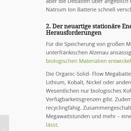
aber die Debatten über angeblich
Natrium Ion Batterie schnell vers
2. Der neuartige stationäre E
Herausforderungen
Für die Speicherung von großen M
unterfränkischen Alzenau ansässi
biologischen Materialien entwickel
Die Organic-Solid- Flow Megabatter
Lithium, Kobalt, Nickel oder ander
Wesentlichen nur biologisches Koh
Verfügbarkeitsgrenzen gibt. Zudem
recyclingfähig. Zusammengeschalt
Megawattstunden und mehr – eine
lässt
.
Die Umstellung der weltweiten
Energieversorgung auf 100 %