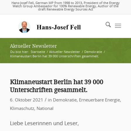
Hans-Josef Fell, German MP from 1998 to 2013, President of the Energy
Watch Group Ambassador for 100% Renewable Energy, Author of the
draft Renewable Energy Sources Act
Aktueller Newsletter
Du bist hier:
Startseite
/
Aktueller Newsletter
/
Demokratie
/
Klimaneustart Berlin hat 39 000 Unterschriften gesammelt.
Klimaneustart Berlin hat 39 000
Unterschriften gesammelt.
/
6. Oktober 2021
in
Demokratie
,
Erneuerbare Energie
,
Klimaschutz
,
National
Liebe Leserinnen und Leser,