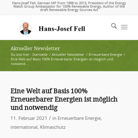
Hans-Josef Fell, German MP from 1998 to 2013, President of the Energy
Watch Group Ambassador for 100% Renewable Energy, Author of the
draft Renewable Energy Sources Act
Aktueller Newsletter
Du bist hier:
Startseite
/
Aktueller Newsletter
/
Erneuerbare Energie
/
Eine Welt auf Basis 100% Erneuerbarer Energien ist möglich und
notwend...
Eine Welt auf Basis 100%
Erneuerbarer Energien ist möglich
und notwendig
/
11. Februar 2021
in
Erneuerbare Energie
,
international
,
Klimaschutz