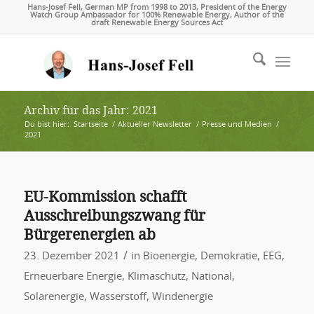
Hans-Josef Fell, German MP from 1998 to 2013, President of the Energy
Watch Group Ambassador for 100% Renewable Energy, Author of the
draft Renewable Energy Sources Act
Archiv für das Jahr: 2021
Du bist hier:
Startseite
/
Aktueller Newsletter
/
Presse und Medien
/
2021
EU-Kommission schafft
Ausschreibungszwang für
Bürgerenergien ab
/
23. Dezember 2021
in
Bioenergie
,
Demokratie
,
EEG
,
Erneuerbare Energie
,
Klimaschutz
,
National
,
Solarenergie
,
Wasserstoff
,
Windenergie