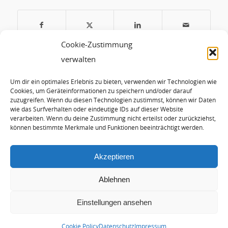
Cookie-Zustimmung
verwalten
Das könnte Dich auch interessieren
Um dir ein optimales Erlebnis zu bieten, verwenden wir Technologien wie
Cookies, um Geräteinformationen zu speichern und/oder darauf
zuzugreifen. Wenn du diesen Technologien zustimmst, können wir Daten
Überraschung: EU-Parlament
wie das Surfverhalten oder eindeutige IDs auf dieser Website
votiert für 60%
verarbeiten. Wenn du deine Zustimmung nicht erteilst oder zurückziehst,
Emissionsreduktion bis 2030
können bestimmte Merkmale und Funktionen beeinträchtigt werden.
Akzeptieren
Ablehnen
Einstellungen ansehen
© Copyright - Hans-Josef Fell |
Arctur Internet Consulting
Cookie Policy
Datenschutz
Impressum
Newsletter
Presse, Fotos und Kontakt
Impressum