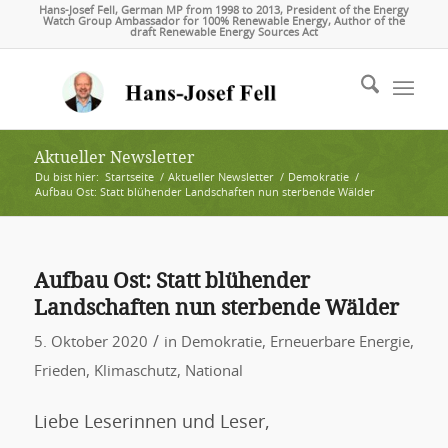
Hans-Josef Fell, German MP from 1998 to 2013, President of the Energy
Watch Group Ambassador for 100% Renewable Energy, Author of the
draft Renewable Energy Sources Act
Aktueller Newsletter
Du bist hier:
Startseite
/
Aktueller Newsletter
/
Demokratie
/
Aufbau Ost: Statt blühender Landschaften nun sterbende Wälder
Aufbau Ost: Statt blühender
Landschaften nun sterbende Wälder
/
5. Oktober 2020
in
Demokratie
,
Erneuerbare Energie
,
Frieden
,
Klimaschutz
,
National
Liebe Leserinnen und Leser,