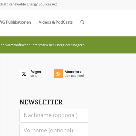
draft Renewable Energy Sources Act
WG Publikationen
Videos & PodCasts
en wirtschaftlichen Interessen der Energieversorgern...
Folgen
Abonniere
on X
den RSS Feed
NEWSLETTER