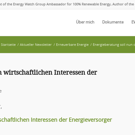
ent of the Energy Watch Group Ambassador for 100% Renewable Energy, Author of the 
Über mich
Dokumente
E
Startseite
/
Aktueller Newsletter
/
Erneuerbare Energie
/
Energieberatung soll nun d
 wirtschaftlichen Interessen der
e
,
schaftlichen Interessen der Energieversorger