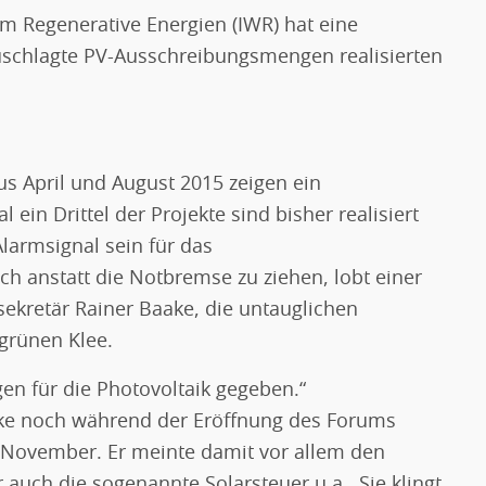
um Regenerative Energien (IWR) hat eine
ezuschlagte PV-Ausschreibungsmengen realisierten
s April und August 2015 zeigen ein
ein Drittel der Projekte sind bisher realisiert
Alarmsignal sein für das
h anstatt die Notbremse zu ziehen, lobt einer
sekretär Rainer Baake, die untauglichen
grünen Klee.
en für die Photovoltaik gegeben.“
e noch während der Eröffnung des Forums
. November. Er meinte damit vor allem den
auch die sogenannte Solarsteuer u.a.. Sie klingt