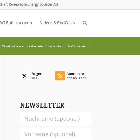
draft Renewable Energy Sources Act
WG Publikationen
Videos & PodCasts
 Staatssekretär Baake feiert die letzten EEG-Novellen ...
Folgen
Abonniere
on X
den RSS Feed
NEWSLETTER