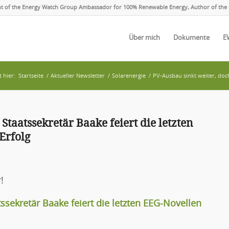
ent of the Energy Watch Group Ambassador for 100% Renewable Energy, Author of the 
Über mich
Dokumente
E
t hier:
Startseite
/
Aktueller Newsletter
/
Solarenergie
/
PV-Ausbau sinkt weiter, doch
Staatssekretär Baake feiert die letzten
Erfolg
!
ssekretär Baake feiert die letzten EEG-Novellen