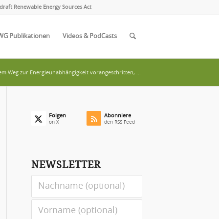
draft Renewable Energy Sources Act
WG Publikationen
Videos & PodCasts
dem Weg zur Energieunabhängigkeit vorangeschritten, ...
Folgen
Abonniere
on X
den RSS Feed
NEWSLETTER