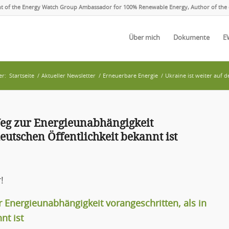
ent of the Energy Watch Group Ambassador for 100% Renewable Energy, Author of the 
Über mich
Dokumente
E
er:
Startseite
/
Aktueller Newsletter
/
Erneuerbare Energie
/
Ukraine ist weiter auf 
Weg zur Energieunabhängigkeit
deutschen Öffentlichkeit bekannt ist
!
r Energieunabhängigkeit vorangeschritten, als in
nt ist