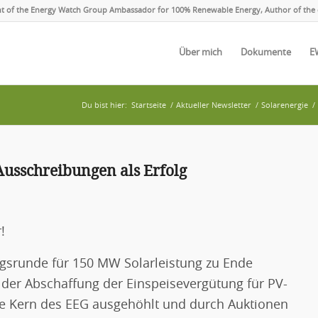
ent of the Energy Watch Group Ambassador for 100% Renewable Energy, Author of the 
Über mich
Dokumente
E
Du bist hier:
Startseite
/
Aktueller Newsletter
/
Solarenergie
/
Ausschreibungen als Erfolg
!
ungsrunde für 150 MW Solarleistung zu Ende
der Abschaffung der Einspeisevergütung für PV-
che Kern des EEG ausgehöhlt und durch Auktionen