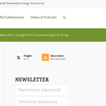
draft Renewable Energy Sources Act
WG Publikationen
Videos & PodCasts
Baake feiert untaugliche PV-Ausschreibungen als Erfolg
Folgen
Abonniere
on X
den RSS Feed
NEWSLETTER