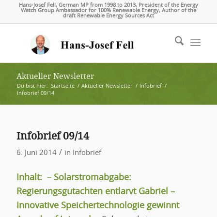
Hans-Josef Fell, German MP from 1998 to 2013, President of the Energy
Watch Group Ambassador for 100% Renewable Energy, Author of the
draft Renewable Energy Sources Act
Aktueller Newsletter
Du bist hier:
Startseite
/
Aktueller Newsletter
/
Infobrief
/
Infobrief 09/14
Infobrief 09/14
/
6. Juni 2014
in
Infobrief
Inhalt:
– Solarstromabgabe:
Regierungsgutachten entlarvt Gabriel
–
Innovative Speichertechnologie gewinnt