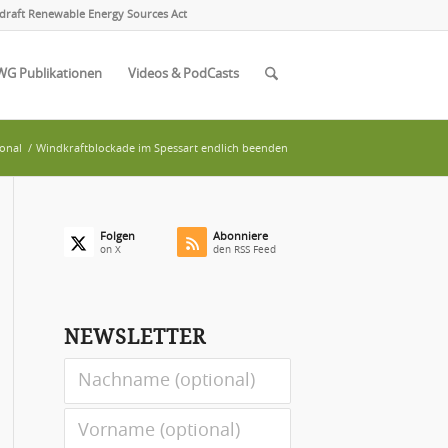
draft Renewable Energy Sources Act
WG Publikationen
Videos & PodCasts
onal
/
Windkraftblockade im Spessart endlich beenden
Folgen
Abonniere
on X
den RSS Feed
NEWSLETTER