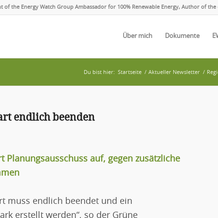
ent of the Energy Watch Group Ambassador for 100% Renewable Energy, Author of the 
Über mich
Dokumente
E
Du bist hier:
Startseite
/
Aktueller Newsletter
/
Regi
art endlich beenden
t Planungsausschuss auf, gegen zusätzliche
immen
rt muss endlich beendet und ein
rk erstellt werden“, so der Grüne