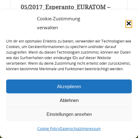
05/2017_Esperanto_EURATOM –
atomenergi/milita-dinosauro de
Cookie-Zustimmung
Europ-Unio
verwalten
0.00 KB
1689 Downloads
Um dir ein optimales Erlebnis zu bieten, verwenden wir Technologien wie
Cookies, um Geräteinformationen zu speichern und/oder darauf
3. Mai 2017
zuzugreifen. Wenn du diesen Technologien zustimmst, können wir Daten
wie das Surfverhalten oder eindeutige IDs auf dieser Website
verarbeiten. Wenn du deine Zustimmung nicht erteilst oder zurückziehst,
Download
können bestimmte Merkmale und Funktionen beeinträchtigt werden.
Akzeptieren
Ablehnen
Einstellungen ansehen
© Copyright - Hans-Josef Fell |
Arctur Internet Consulting
Newsletter
Presse, Fotos und Kontakt
Impressum
Datenschutz
Cookie Policy (EU)
Cookie Policy
Datenschutz
Impressum