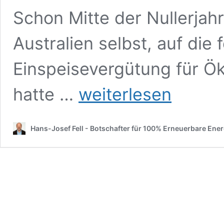
Schon Mitte der Nullerjah
Australien selbst, auf die 
Einspeisevergütung für Ök
Canberra
hatte …
weiterlesen
hat
bereits
100
Hans-Josef Fell - Botschafter für 100% Erneuerbare Ene
Prozent
Ökostrom
und
läutet
jetzt
das
Ende
fossiler
Heizungen
ein